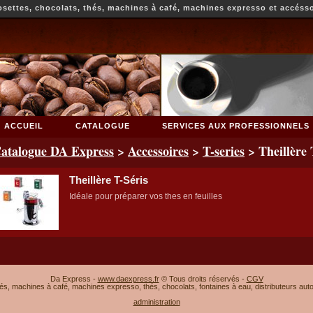
ettes, chocolats, thés, machines à café, machines expresso et accéss
ACCUEIL
CATALOGUE
SERVICES AUX PROFESSIONNELS
NOUS-CONTACTER
atalogue DA Express
>
Accessoires
>
T-series
> Theillère 
Theillère T-Séris
Idéale pour préparer vos thes en feuilles
Da Express -
www.daexpress.fr
© Tous droits réservés -
CGV
fés, machines à café, machines expresso, thés, chocolats, fontaines à eau, distributeurs aut
administration