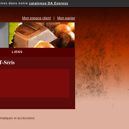
oires dans notre
catalogue DA Express
Mon espace client
|
Mon panier
LIENS
T-Séris
omatiques et accéssoires.