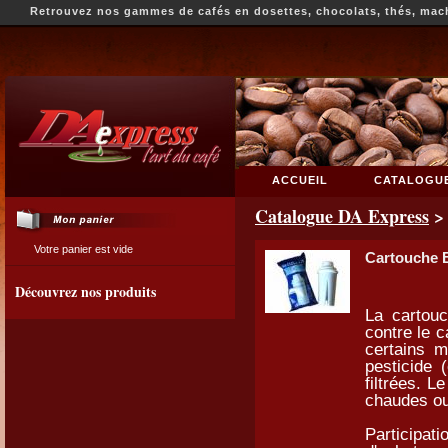
Retrouvez nos gammes de cafés en dosettes, chocolats, thés, mac
ACCUEIL
CATALOGU
NOUS-CONTACTER
Catalogue DA Express
Votre panier est vide
Cartouche B
Découvrez nos produits
La cartouc
contre le c
certains m
pesticide 
filtrées. L
chaudes ou 
Participati