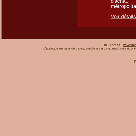
d'ac
métropolit
Voir détails
Da Express -
www.dae
Catalogue en ligne de cafés, machines à café, machines expres
R